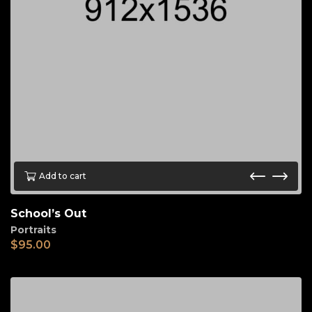
Add to cart
School’s Out
Portraits
$
95.00