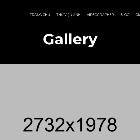
TRANG CHỦ
THƯ VIỆN ẢNH
VIDEOGRAPHER
BLOG
GI
Gallery