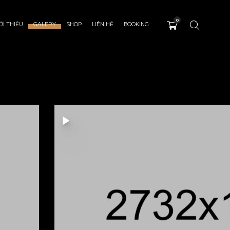
0
ỚI THIỆU
GALERY
SHOP
LIÊN HỆ
BOOKING