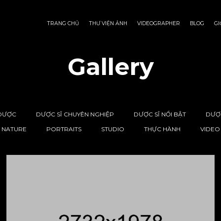
TRANG CHỦ
THƯ VIỆN ẢNH
VIDEOGRAPHER
BLOG
GI
Gallery
 DƯỢC
DƯỢC SĨ CHUYÊN NGHIỆP
DƯỢC SĨ NỔI BẬT
DƯỢC
NATURE
PORTRAITS
STUDIO
THỰC HÀNH
VIDEO