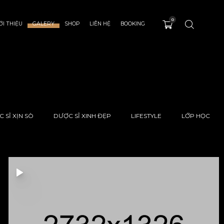
0
ỚI THIỆU
GALERY
SHOP
LIÊN HỆ
BOOKING
 SĨ XỊN SÒ
DƯỢC SĨ XINH ĐẸP
LIFESTYLE
LỚP HỌC