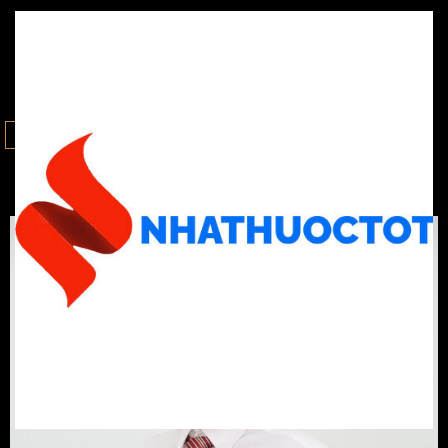
ALL
DƯỢC SĨ NỔI BẬT
DƯỢC SĨ XINH ĐẸP
DƯỢC SĨ XỊN SÒ
DƯỢC SĨ CHUYÊN NGHIỆP