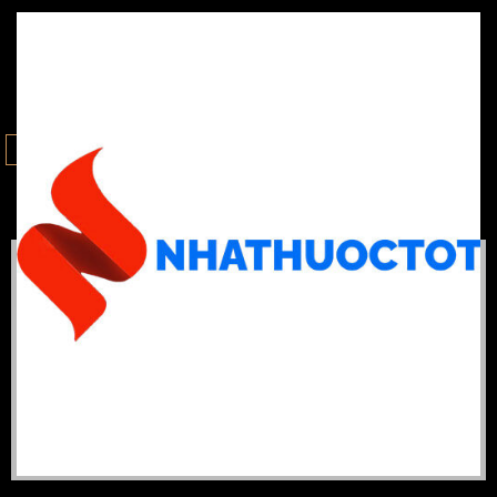
ALL
ĐẠI HỌC DƯỢC
CAO HỌC DƯỢC
LIFESTYLE
PORTRAITS
NATURE
STUDIO
VIDEO