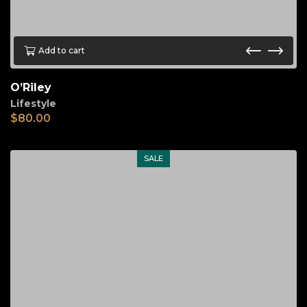
Add to cart
O’Riley
Lifestyle
$
80.00
SALE