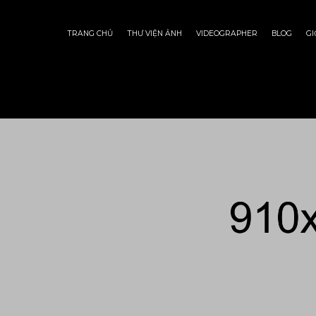
TRANG CHỦ
THƯ VIỆN ẢNH
VIDEOGRAPHER
BLOG
GI
Portraits
Born To B
$
70.00
Duis aute irure dolor in repreh
fugiat nulla pariatur. Excepte
culpa qui officia deserunt mol
amet, consectetur adipisicing
et dolore magna aliqua. Ut en