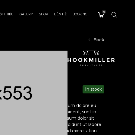
0
ỚI THIỆU
GALERY
SHOP
LIÊN HỆ
BOOKING
Back
e Wild
In stock
enderit in voluptate velit esse cillum dolore eu
ur sint occaecat cupidatat non proident, sunt in
lit anim id est laborum. Lorem ipsum dolor sit
 elit, sed do eiusmod tempor incididunt ut labore
im ad minim veniam, quis nostrud exercitation