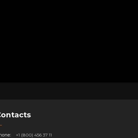
Contacts
hone:
+1 (800) 456 37 11